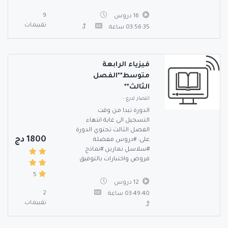
9
16 دروس
تقييمات
03:56:35 ساعة
فيزياء الرابعة
متوسط**الفصل
الثالث**
انتصار لدرع
-
الدورة تبدا من وقت
التسجيل الى غابة انتهاء
الفصل الثالث تحتوي الدورة
1800 دج
على: #دروس مفضلة
#سلاسل تمارين #نماذج
فروض واختبارات بالتوفيق
5
12 دروس
2
03:49:40 ساعة
تقييمات